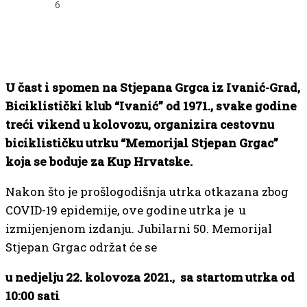
6
U čast i spomen na Stjepana Grgca iz Ivanić-Grad,
Biciklistički klub “Ivanić” od 1971., svake godine
treći vikend u kolovozu, organizira cestovnu
biciklističku utrku “Memorijal Stjepan Grgac”
koja se boduje za Kup Hrvatske.
Nakon što je prošlogodišnja utrka otkazana zbog
COVID-19 epidemije, ove godine utrka je u
izmijenjenom izdanju. Jubilarni 50. Memorijal
Stjepan Grgac održat će se
u nedjelju 22. kolovoza 2021., sa startom utrka od
10:00 sati