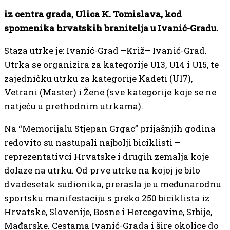
iz centra grada, Ulica K. Tomislava, kod
spomenika hrvatskih branitelja u Ivanić-Gradu.
Staza utrke je: Ivanić-Grad –Križ– Ivanić-Grad.
Utrka se organizira za kategorije U13, U14 i U15, te
zajedničku utrku za kategorije Kadeti (U17),
Vetrani (Master) i Žene (sve kategorije koje se ne
natječu u prethodnim utrkama).
Na “Memorijalu Stjepan Grgac” prijašnjih godina
redovito su nastupali najbolji biciklisti –
reprezentativci Hrvatske i drugih zemalja koje
dolaze na utrku. Od prve utrke na kojoj je bilo
dvadesetak sudionika, prerasla je u međunarodnu
sportsku manifestaciju s preko 250 biciklista iz
Hrvatske, Slovenije, Bosne i Hercegovine, Srbije,
Mađarske. Cestama Ivanić-Grada i šire okolice do