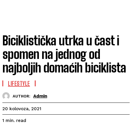
Biciklistička utrka u čast i
spomen na jednog od
najboljih domaćih biciklista
LIFESTYLE
Admin
AUTHOR:
20 kolovoza, 2021
read
1
min.