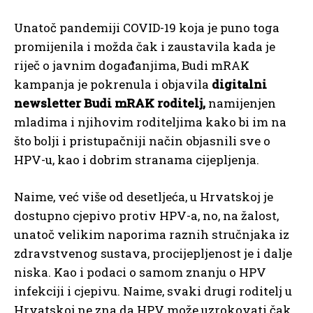
Unatoč pandemiji COVID-19 koja je puno toga
promijenila i možda čak i zaustavila kada je
riječ o javnim događanjima, Budi mRAK
kampanja je pokrenula i objavila
digitalni
newsletter Budi mRAK roditelj,
namijenjen
mladima i njihovim roditeljima kako bi im na
što bolji i pristupačniji način objasnili sve o
HPV-u, kao i dobrim stranama cijepljenja.
Naime, već više od desetljeća, u Hrvatskoj je
dostupno cjepivo protiv HPV-a, no, na žalost,
unatoč velikim naporima raznih stručnjaka iz
zdravstvenog sustava, procijepljenost je i dalje
niska. Kao i podaci o samom znanju o HPV
infekciji i cjepivu. Naime, svaki drugi roditelj u
Hrvatskoj ne zna da HPV može uzrokovati čak