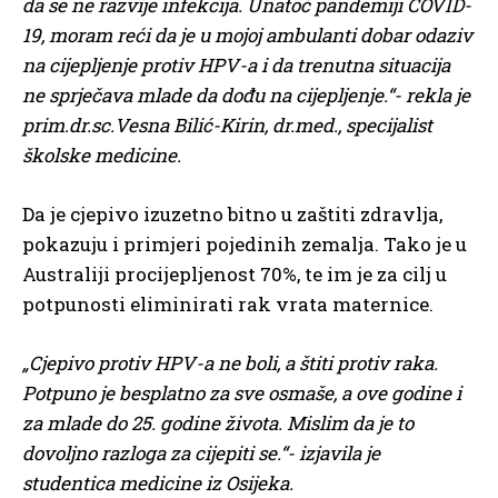
da se ne razvije infekcija. Unatoč pandemiji COVID-
19, moram reći da je u mojoj ambulanti dobar odaziv
na cijepljenje protiv HPV-a i da trenutna situacija
ne sprječava mlade da dođu na cijepljenje.“- rekla je
prim.dr.sc.Vesna Bilić-Kirin, dr.med., specijalist
školske medicine.
Da je cjepivo izuzetno bitno u zaštiti zdravlja,
pokazuju i primjeri pojedinih zemalja. Tako je u
Australiji procijepljenost 70%, te im je za cilj u
potpunosti eliminirati rak vrata maternice.
„Cjepivo protiv HPV-a ne boli, a štiti protiv raka.
Potpuno je besplatno za sve osmaše, a ove godine i
za mlade do 25. godine života. Mislim da je to
dovoljno razloga za cijepiti se.“- izjavila je
studentica medicine iz Osijeka.