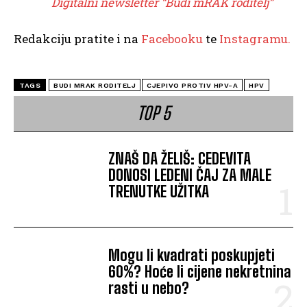
Digitalni newsletter “Budi mRAK roditelj”
Redakciju pratite i na
Facebooku
te
Instagramu.
TAGS
BUDI MRAK RODITELJ
CJEPIVO PROTIV HPV-A
HPV
TOP 5
ZNAŠ DA ŽELIŠ: CEDEVITA
DONOSI LEDENI ČAJ ZA MALE
TRENUTKE UŽITKA
Mogu li kvadrati poskupjeti
60%? Hoće li cijene nekretnina
rasti u nebo?