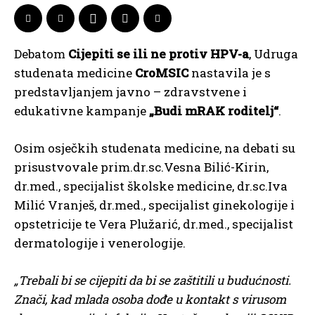
Debatom
Cijepiti se ili ne protiv HPV-a
, Udruga
studenata medicine
CroMSIC
nastavila je s
predstavljanjem javno – zdravstvene i
edukativne kampanje
„Budi mRAK roditelj“
.
Osim osječkih studenata medicine, na debati su
prisustvovale prim.dr.sc.Vesna Bilić-Kirin,
dr.med., specijalist školske medicine, dr.sc.Iva
Milić Vranješ, dr.med., specijalist ginekologije i
opstetricije te Vera Plužarić, dr.med., specijalist
dermatologije i venerologije.
„Trebali bi se cijepiti da bi se zaštitili u budućnosti.
Znači, kad mlada osoba dođe u kontakt s virusom