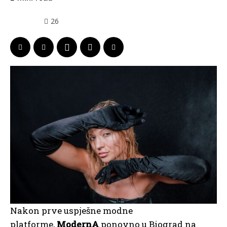
26
Nakon prve uspješne modne
platforme,
ModernA
ponovno u Biograd na