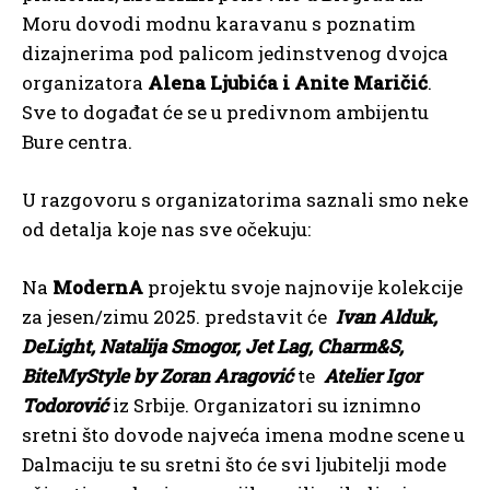
Moru dovodi modnu karavanu s poznatim
dizajnerima pod palicom jedinstvenog dvojca
organizatora
Alena Ljubića i Anite Maričić
.
Sve to događat će se u predivnom ambijentu
Bure centra.
U razgovoru s organizatorima saznali smo neke
od detalja koje nas sve očekuju:
Na
ModernA
projektu svoje najnovije kolekcije
za jesen/zimu 2025. predstavit će
Ivan Alduk,
DeLight, Natalija Smogor, Jet Lag, Charm&S,
BiteMyStyle by Zoran
Aragović
te
Atelier Igor
Todorović
iz Srbije. Organizatori su iznimno
sretni što dovode najveća imena modne scene u
Dalmaciju te su sretni što će svi ljubitelji mode