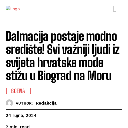
Dalmacija postaje modno
središte! Svi važniji ljudi iz
svijeta hrvatske mode
stižu u Biograd na Moru
SCENA
Redakcija
AUTHOR:
24 rujna, 2024
read
2
min.