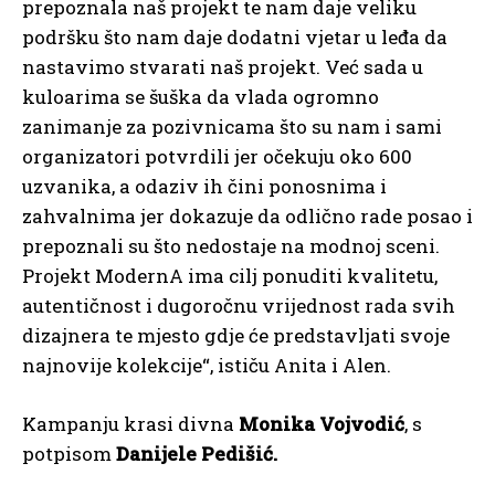
prepoznala naš projekt te nam daje veliku
podršku što nam daje dodatni vjetar u leđa da
nastavimo stvarati naš projekt. Već sada u
kuloarima se šuška da vlada ogromno
zanimanje za pozivnicama što su nam i sami
organizatori potvrdili jer očekuju oko 600
uzvanika, a odaziv ih čini ponosnima i
zahvalnima jer dokazuje da odlično rade posao i
prepoznali su što nedostaje na modnoj sceni.
Projekt ModernA ima cilj ponuditi kvalitetu,
autentičnost i dugoročnu vrijednost rada svih
dizajnera te mjesto gdje će predstavljati svoje
najnovije kolekcije“, ističu Anita i Alen.
Kampanju krasi divna
Monika Vojvodić
, s
potpisom
Danijele Pedišić.