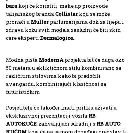
bara
koji će koristiti make up proizvode
talijanskog branda
Collistar
koji se može
pronaći u
Muller
parfumerijama dok za lijepu i
zdravu kožu svih modela zaslužni će biti skin
care eksperti
Dermalogice.
Modna pista
ModernA
projekta bit će duga oko
50 metara u ekliktičnom stilu kombinirano sa
različitim stilovima kako bi predočili
avangardu, kombinirajući klasičnost sa
futurističkim
Posjetitelji će također imati priliku uživati u
ekskluzivnoj prezentaciji vozila
RB
AUTOKUĆE
, zahvaljujući suradnji s
RB AUTO
KUĆOM
koja će na samom događaju predstaviti