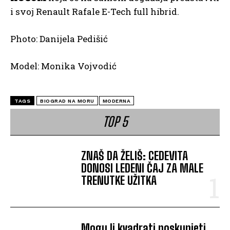
i svoj Renault Rafale E-Tech full hibrid.
Photo: Danijela Pedišić
Model: Monika Vojvodić
TAGS
BIOGRAD NA MORU
MODERNA
TOP 5
ZNAŠ DA ŽELIŠ: CEDEVITA
DONOSI LEDENI ČAJ ZA MALE
TRENUTKE UŽITKA
Mogu li kvadrati poskupjeti