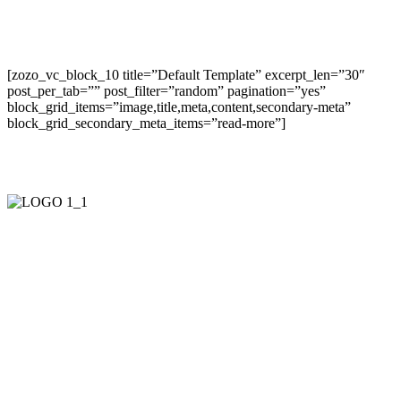
[zozo_vc_block_10 title=”Default Template” excerpt_len=”30″
post_per_tab=”” post_filter=”random” pagination=”yes”
block_grid_items=”image,title,meta,content,secondary-meta”
block_grid_secondary_meta_items=”read-more”]