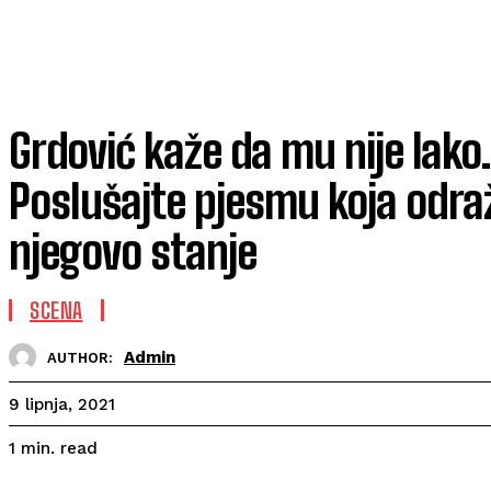
Grdović kaže da mu nije lak
Poslušajte pjesmu koja odra
njegovo stanje
SCENA
Admin
AUTHOR:
9 lipnja, 2021
read
1
min.