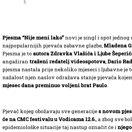
5
Pjesma “Nije meni lako”
novi je singl i spot jednog
najpopularnijih pjevača zabavne glazbe,
Mladena G
Pjesma je to
autora Zdravka Vlašića i Ljube Šeperić
angažiran
traženi redatelj videospotova
,
Dario Ra
pjesma nastala prije nekoliko mjeseci i ljubavne je 
nažalost njen naslov odražava stanje pjevača koje
mjesec dana preminuo voljeni brat Paulo
.
Pjevač kojeg obožavaju sve generacije
s novom pje
će na CMC festivalu u Vodicama 12.6.
, a zbog sve bol
epidemiološke situacije taj nastup označit će i
njego