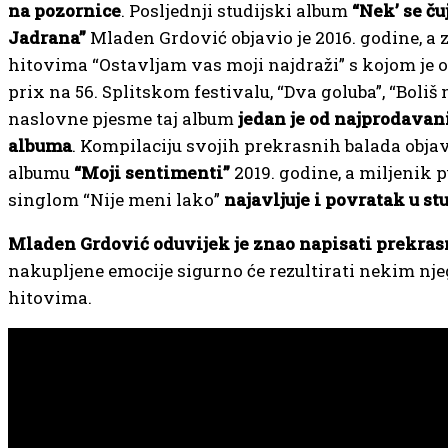
na pozornice
. Posljednji studijski album
“Nek’ se ču
Jadrana”
Mladen Grdović objavio je 2016. godine, a 
hitovima “Ostavljam vas moji najdraži” s kojom je 
prix na 56. Splitskom festivalu, “Dva goluba”, “Boliš 
naslovne pjesme taj album
jedan je od najprodavan
albuma
. Kompilaciju svojih prekrasnih balada objav
albumu
“Moji sentimenti”
2019. godine, a miljenik 
singlom “Nije meni lako”
najavljuje i povratak u st
Mladen Grdović oduvijek je znao napisati prekra
nakupljene emocije sigurno će rezultirati nekim n
hitovima.