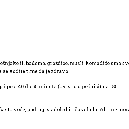
lješnjake ili bademe, grožđice, musli, komadiće smokv
 se vodite time da je zdravo.
up i peći 40 do 50 minuta (ovisno o pećnici) na 180
často voće, puding, sladoled ili čokoladu. Ali i ne mor