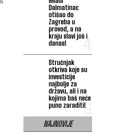
Mladi
ti
Dalmatinac
otišao do
Zagreba u
provod, a na
kraju slavi još i
danas!
Stručnjak
otkriva koje su
investicije
najbolje za
državu, ali i na
kojima baš neće
puno zaraditi!
NAJNOVIJE