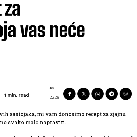
 za
oja vas neće
read
1
min.
2228
vih sastojaka, mi vam donosimo recept za sjajnu
rno svako malo napraviti.