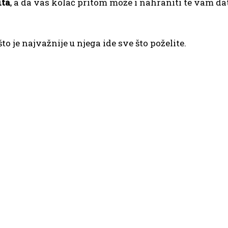
ita
, a da vas kolač pritom može i nahraniti te vam da
to je najvažnije u njega ide sve što poželite.