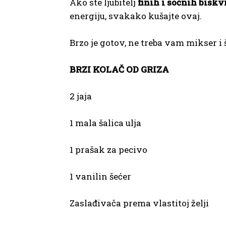
Ako ste ljubitelj
finih i sočnih biskv
energiju, svakako kušajte ovaj.
Brzo je gotov, ne treba vam mikser i š
BRZI KOLAČ OD GRIZA
2 jaja
1 mala šalica ulja
1 prašak za pecivo
1 vanilin šećer
Zaslađivača prema vlastitoj želji