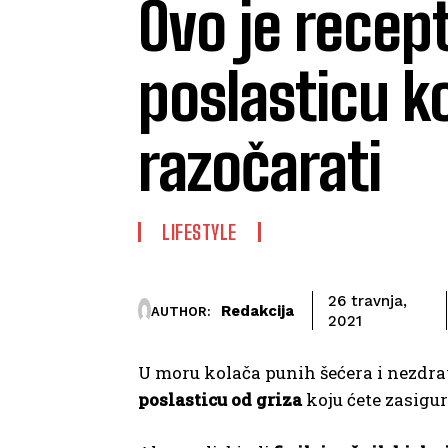
Ovo je recept
poslasticu k
razočarati
LIFESTYLE
26 travnja,
Redakcija
AUTHOR:
2021
U moru kolača punih šećera i nezdra
poslasticu od griza
koju ćete zasigu