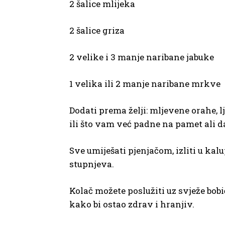
2 šalice mlijeka
2 šalice griza
2 velike i 3 manje naribane jabuke
1 velika ili 2 manje naribane mrkve
Dodati prema želji: mljevene orahe, 
ili što vam već padne na pamet ali da
Sve umiješati pjenjačom, izliti u kal
stupnjeva.
Kolač možete poslužiti uz svježe bobi
kako bi ostao zdrav i hranjiv.