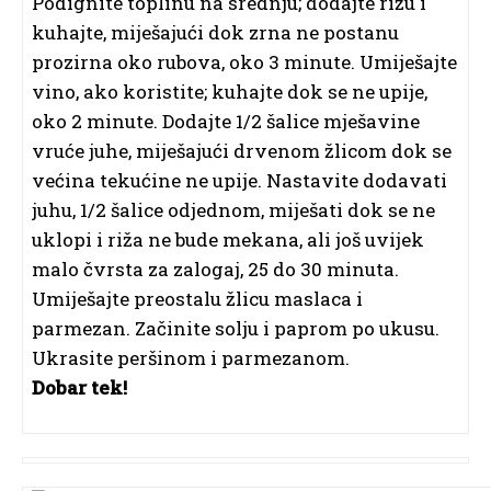
Podignite toplinu na srednju; dodajte rižu i
kuhajte, miješajući dok zrna ne postanu
prozirna oko rubova, oko 3 minute. Umiješajte
vino, ako koristite; kuhajte dok se ne upije,
oko 2 minute. Dodajte 1/2 šalice mješavine
vruće juhe, miješajući drvenom žlicom dok se
većina tekućine ne upije. Nastavite dodavati
juhu, 1/2 šalice odjednom, miješati dok se ne
uklopi i riža ne bude mekana, ali još uvijek
malo čvrsta za zalogaj, 25 do 30 minuta.
Umiješajte preostalu žlicu maslaca i
parmezan. Začinite solju i paprom po ukusu.
Ukrasite peršinom i parmezanom.
Dobar tek!