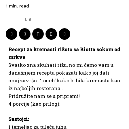
read
1
min.
8
Recept za kremasti rižoto sa Biotta sokom od
mrkve
Svatko zna skuhati rižu, no mi ćemo vam u
današnjem receptu pokazati kako joj dati
onaj završni ‘touch’ kako bi bila kremasta kao
iz najboljih restorana..
Pridružite nam se u pripremi!
4 porcije (kao prilog):
Sastojci:
1 temeljac za pileću juhu