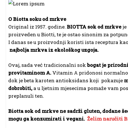
O Biotta soku od mrkve
Original iz 1957. godine.
BIOTTA sok od mrkve
je
proizveden u Biotti, te je ostao sinonim za potpu
I danas se u proizvodnji koristi ista receptura kao 
najbolja mrkva iz ekološkog uzgoja.
Ovaj, sada već tradicionalni sok
bogat je prirod
provitaminom A.
Vitamin A pridonosi normalno
dok je beta karoten antioksidans koji pokazuje
m
dobrobiti,
a u ljetnim mjesecima pomaže vam post
preplanuli ten.
Biotta sok od mrkve ne sadrži gluten, dodane šeće
mogu ga konzumirati i vegani.
Želim naručiti B