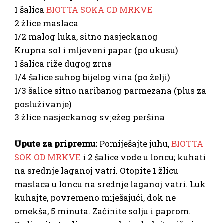
1 šalica
BIOTTA SOKA OD MRKVE
2 žlice maslaca
1/2 malog luka, sitno nasjeckanog
Krupna sol i mljeveni papar (po ukusu)
1 šalica riže dugog zrna
1/4 šalice suhog bijelog vina (po želji)
1/3 šalice sitno naribanog parmezana (plus za
posluživanje)
3 žlice nasjeckanog svježeg peršina
Upute za pripremu:
Pomiješajte juhu,
BIOTTA
SOK OD MRKVE
i 2 šalice vode u loncu; kuhati
na srednje laganoj vatri. Otopite 1 žlicu
maslaca u loncu na srednje laganoj vatri. Luk
kuhajte, povremeno miješajući, dok ne
omekša, 5 minuta. Začinite solju i paprom.