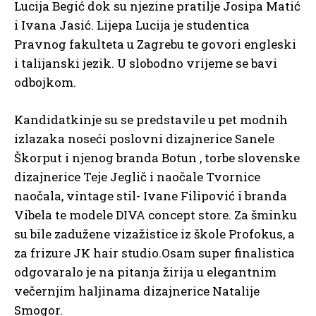
Lucija Begić dok su njezine pratilje Josipa Matić
i Ivana Jasić. Lijepa Lucija je studentica
Pravnog fakulteta u Zagrebu te govori engleski
i talijanski jezik. U slobodno vrijeme se bavi
odbojkom.
Kandidatkinje su se predstavile u pet modnih
izlazaka noseći poslovni dizajnerice Sanele
Škorput i njenog branda Botun , torbe slovenske
dizajnerice Teje Jeglič i naočale Tvornice
naočala, vintage stil- Ivane Filipović i branda
Vibela te modele DIVA concept store. Za šminku
su bile zadužene vizažistice iz škole Profokus, a
za frizure JK hair studio.Osam super finalistica
odgovaralo je na pitanja žirija u elegantnim
večernjim haljinama dizajnerice Natalije
Smogor.