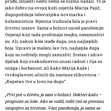
prođe, iznjedri nešto čemu se nismo nadali. To je
jako dobro na svojoj koži osjetila Marija Pajić,
dugogodišnja televizijska novinarka i
kolumnistica. Njezina trudnoća bila je pravi
životni izazov. Sama u bolnici usred pandemije.
Osjećaji koji tada prožimaju majku, nezamislivi
su. Ali, nakon kiše izađe duga, ona najljepših
boja. Upravo je maleni lav Ivo, najljepša duga
koju su roditelji mogli zamisliti. Sretan i zdrav
dječak koji svakodnevno unosi radost i čija su
snaga i borbenost, ali kako Marija kaže i
tvrdoglavost, učinili da nastane slikovnica –
„Kapetan Ivo u lovu na dugu“.
„Prvi put u životu, ja sam u bolnici. Doktori kažu –
prognoze su loše. Ako se rodiš, rodit ćeš se prerano,
nespojivo sa životom. Vani pandemija, ja sama sa