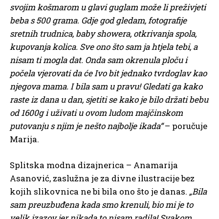
svojim košmarom u glavi guglam može li preživjeti
beba s 500 grama. Gdje god gledam, fotografije
sretnih trudnica, baby showera, otkrivanja spola,
kupovanja kolica. Sve ono što sam ja htjela tebi, a
nisam ti mogla dat. Onda sam okrenula ploču i
počela vjerovati da će Ivo bit jednako tvrdoglav kao
njegova mama. I bila sam u pravu! Gledati ga kako
raste iz dana u dan, sjetiti se kako je bilo držati bebu
od 1600g i uživati u ovom ludom majčinskom
putovanju s njim je nešto najbolje ikada“
– poručuje
Marija.
Splitska modna dizajnerica – Anamarija
Asanović, zaslužna je za divne ilustracije bez
kojih slikovnica ne bi bila ono što je danas.
„Bila
sam preuzbuđena kada smo krenuli, bio mi je to
velik izazov jer nikada to nisam radila! Svakom