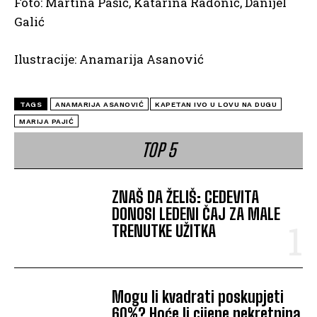
Foto: Martina Pašić, Katarina Radonić, Danijel
Galić
Ilustracije: Anamarija Asanović
TAGS
ANAMARIJA ASANOVIĆ
KAPETAN IVO U LOVU NA DUGU
MARIJA PAJIĆ
TOP 5
ZNAŠ DA ŽELIŠ: CEDEVITA
DONOSI LEDENI ČAJ ZA MALE
TRENUTKE UŽITKA
Mogu li kvadrati poskupjeti
60%? Hoće li cijene nekretnina