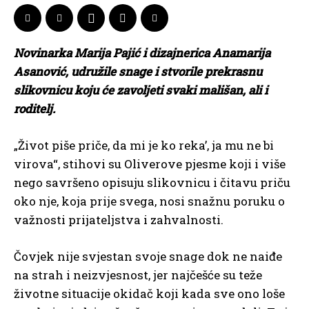
Novinarka Marija Pajić i dizajnerica Anamarija
Asanović, udružile snage i stvorile prekrasnu
slikovnicu koju će zavoljeti svaki mališan, ali i
roditelj.
„Život piše priče, da mi je ko reka’, ja mu ne bi
virova“, stihovi su Oliverove pjesme koji i više
nego savršeno opisuju slikovnicu i čitavu priču
oko nje, koja prije svega, nosi snažnu poruku o
važnosti prijateljstva i zahvalnosti.
Čovjek nije svjestan svoje snage dok ne naiđe
na strah i neizvjesnost, jer najčešće su teže
životne situacije okidač koji kada sve ono loše