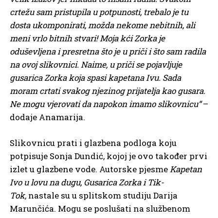
crtežu sam pristupila u potpunosti, trebalo je tu
dosta ukomponirati, možda nekome nebitnih, ali
meni vrlo bitnih stvari! Moja kći Zorka je
oduševljena i presretna što je u priči i što sam radila
na ovoj slikovnici. Naime, u priči se pojavljuje
gusarica Zorka koja spasi kapetana Ivu. Sada
moram crtati svakog njezinog prijatelja kao gusara.
Ne mogu vjerovati da napokon imamo slikovnicu“
–
dodaje Anamarija.
Slikovnicu prati i glazbena podloga koju
potpisuje Sonja Dundić, kojoj je ovo također prvi
izlet u glazbene vode. Autorske pjesme
Kapetan
Ivo u lovu na dugu, Gusarica Zorka i Tik-
Tok,
nastale su u splitskom studiju Darija
Marunčića. Mogu se poslušati na službenom