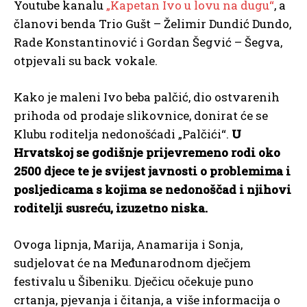
Youtube kanalu
„Kapetan Ivo u lovu na dugu“
, a
članovi benda Trio Gušt – Želimir Dundić Dundo,
Rade Konstantinović i Gordan Šegvić – Šegva,
otpjevali su back vokale.
Kako je maleni Ivo beba palčić, dio ostvarenih
prihoda od prodaje slikovnice, donirat će se
Klubu roditelja nedonošćadi „Palčići“.
U
Hrvatskoj se godišnje prijevremeno rodi oko
2500 djece te je svijest javnosti o problemima i
posljedicama s kojima se nedonoščad i njihovi
roditelji susreću, izuzetno niska.
Ovoga lipnja, Marija, Anamarija i Sonja,
sudjelovat će na Međunarodnom dječjem
festivalu u Šibeniku. Dječicu očekuje puno
crtanja, pjevanja i čitanja, a više informacija o