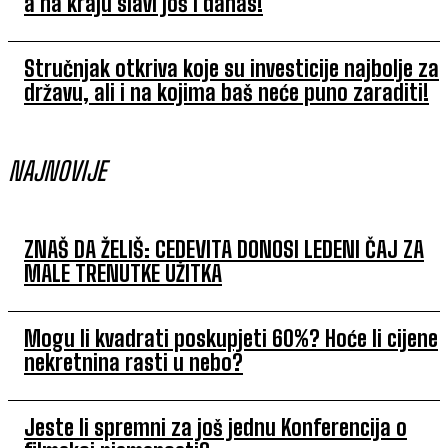
a na kraju slavi još i danas!
Stručnjak otkriva koje su investicije najbolje za
državu, ali i na kojima baš neće puno zaraditi!
NAJNOVIJE
ZNAŠ DA ŽELIŠ: CEDEVITA DONOSI LEDENI ČAJ ZA
MALE TRENUTKE UŽITKA
Mogu li kvadrati poskupjeti 60%? Hoće li cijene
nekretnina rasti u nebo?
Jeste li spremni za još jednu Konferencija o