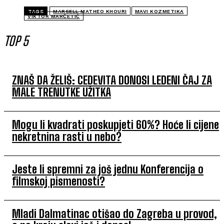
TAGS
MARSELL MATHEO KHOURI
MAVI KOZMETIKA
VIKTOR MARČETIĆ
TOP 5
ZNAŠ DA ŽELIŠ: CEDEVITA DONOSI LEDENI ČAJ ZA
MALE TRENUTKE UŽITKA
Mogu li kvadrati poskupjeti 60%? Hoće li cijene
nekretnina rasti u nebo?
Jeste li spremni za još jednu Konferencija o
filmskoj pismenosti?
Mladi Dalmatinac otišao do Zagreba u provod,