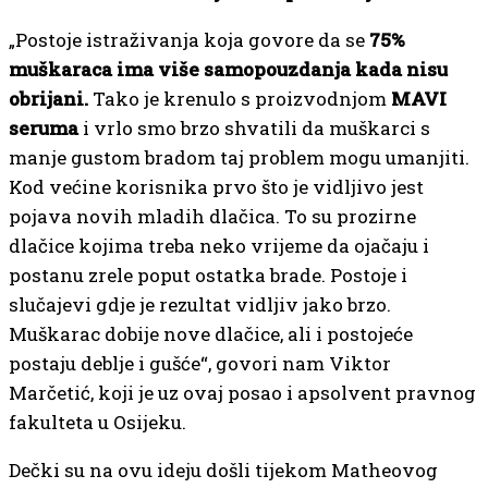
„Postoje istraživanja koja govore da se
75%
muškaraca ima više samopouzdanja kada nisu
obrijani.
Tako je krenulo s proizvodnjom
MAVI
seruma
i vrlo smo brzo shvatili da muškarci s
manje gustom bradom taj problem mogu umanjiti.
Kod većine korisnika prvo što je vidljivo jest
pojava novih mladih dlačica. To su prozirne
dlačice kojima treba neko vrijeme da ojačaju i
postanu zrele poput ostatka brade. Postoje i
slučajevi gdje je rezultat vidljiv jako brzo.
Muškarac dobije nove dlačice, ali i postojeće
postaju deblje i gušće“, govori nam Viktor
Marčetić, koji je uz ovaj posao i apsolvent pravnog
fakulteta u Osijeku.
Dečki su na ovu ideju došli tijekom Matheovog