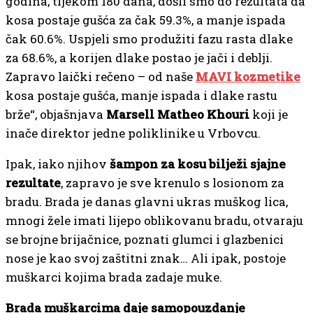
godina, tijekom 180 dana, došli smo do rezultata da
kosa postaje gušća za čak 59.3%, a manje ispada
čak 60.6%. Uspjeli smo produžiti fazu rasta dlake
za 68.6%, a korijen dlake postao je jači i deblji.
Zapravo laički rečeno – od naše
MAVI kozmetike
kosa postaje gušća, manje ispada i dlake rastu
brže“, objašnjava
Marsell Matheo Khouri
koji je
inače direktor jedne poliklinike u Vrbovcu.
Ipak, iako njihov
šampon za kosu bilježi sjajne
rezultate
, zapravo je sve krenulo s losionom za
bradu. Brada je danas glavni ukras muškog lica,
mnogi žele imati lijepo oblikovanu bradu, otvaraju
se brojne brijačnice, poznati glumci i glazbenici
nose je kao svoj zaštitni znak… Ali ipak, postoje
muškarci kojima brada zadaje muke.
Brada muškarcima daje samopouzdanje