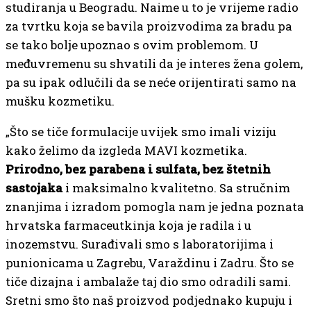
studiranja u Beogradu. Naime u to je vrijeme radio
za tvrtku koja se bavila proizvodima za bradu pa
se tako bolje upoznao s ovim problemom. U
međuvremenu su shvatili da je interes žena golem,
pa su ipak odlučili da se neće orijentirati samo na
mušku kozmetiku.
„Što se tiče formulacije uvijek smo imali viziju
kako želimo da izgleda MAVI kozmetika.
Prirodno, bez parabena i sulfata, bez štetnih
sastojaka
i maksimalno kvalitetno. Sa stručnim
znanjima i izradom pomogla nam je jedna poznata
hrvatska farmaceutkinja koja je radila i u
inozemstvu. Surađivali smo s laboratorijima i
punionicama u Zagrebu, Varaždinu i Zadru. Što se
tiče dizajna i ambalaže taj dio smo odradili sami.
Sretni smo što naš proizvod podjednako kupuju i