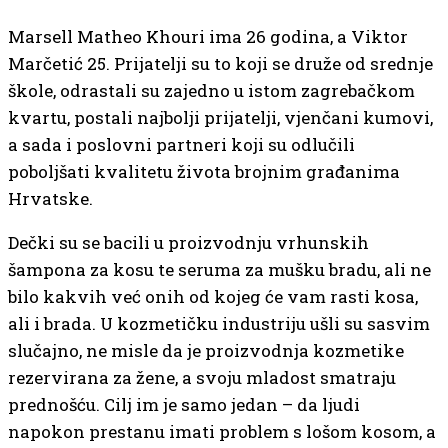
Marsell Matheo Khouri ima 26 godina, a Viktor
Marčetić 25. Prijatelji su to koji se druže od srednje
škole, odrastali su zajedno u istom zagrebačkom
kvartu, postali najbolji prijatelji, vjenčani kumovi,
a sada i poslovni partneri koji su odlučili
poboljšati kvalitetu života brojnim građanima
Hrvatske.
Dečki su se bacili u proizvodnju vrhunskih
šampona za kosu te seruma za mušku bradu, ali ne
bilo kakvih već onih od kojeg će vam rasti kosa,
ali i brada. U kozmetičku industriju ušli su sasvim
slučajno, ne misle da je proizvodnja kozmetike
rezervirana za žene, a svoju mladost smatraju
prednošću. Cilj im je samo jedan – da ljudi
napokon prestanu imati problem s lošom kosom, a