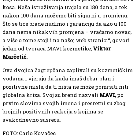
kosa. Naša istraživanja trajala su 180 dana, a tek
nakon 100 dana možemo biti sigurni u promjenu.
Što se tiče brade nudimo i garanciju da ako u 100
dana nema nikakvih promjena – vraćamo novac,
a više o tome stoji i na našoj web stranici“, govori
jedan od tvoraca MAVI kozmetike,
Viktor
Marčetić.
Ova dvojica Zagrepčana zaplivali su kozmetičkim
vodama i vjeruju da kada imaš dobar plan i
pozitivne misle, da ti ništa ne može pomrsiti niti
globalna kriza. Svoj su brend nazvali
MAVI
, po
prvim slovima svojih imena i presretni su zbog
brojnih pozitivnih reakcija s kojima se
svakodnevno susreću.
FOTO: Carlo Kovačec