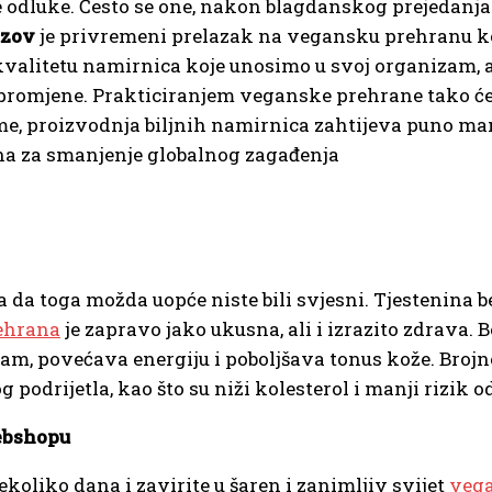
 odluke. Često se one, nakon blagdanskog prejedanja i
azov
je privremeni prelazak na vegansku prehranu koji
valitetu namirnica koje unosimo u svoj organizam, al
romjene. Prakticiranjem veganske prehrane tako ćet
aime, proizvodnja biljnih namirnica zahtijeva puno ma
ina za smanjenje globalnog zagađenja
 a da toga možda uopće niste bili svjesni. Tjestenina 
ehrana
je zapravo jako ukusna, ali i izrazito zdrava. B
zam, povećava energiju i poboljšava tonus kože. Broj
odrijetla, kao što su niži kolesterol i manji rizik od
ebshopu
oliko dana i zavirite u šaren i zanimljiv svijet
vega