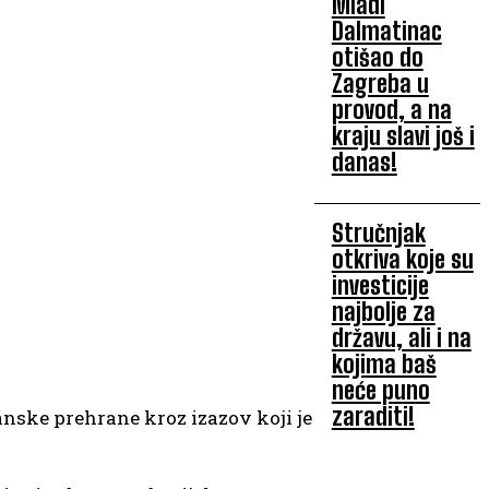
Mladi
Dalmatinac
otišao do
Zagreba u
provod, a na
kraju slavi još i
danas!
Stručnjak
otkriva koje su
investicije
najbolje za
državu, ali i na
kojima baš
neće puno
zaraditi!
anske prehrane kroz izazov koji je