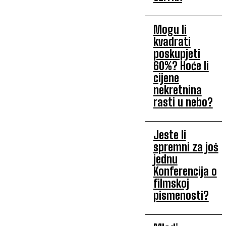
Mogu li
kvadrati
poskupjeti
60%? Hoće li
cijene
nekretnina
rasti u nebo?
Jeste li
spremni za još
jednu
Konferencija o
filmskoj
pismenosti?