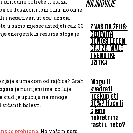
 prirodne potrebe tijela za
NAJNOVIJE
 će doskočiti tom cilju, no on je
i i negativan utjecaj uzgoja
e, u samo mjesec uštedjeti čak 33
ZNAŠ DA ŽELIŠ:
CEDEVITA
nje energetskih resursa stoga je
DONOSI LEDENI
ČAJ ZA MALE
TRENUTKE
UŽITKA
bez jaja s umakom od rajčica? Grah
Mogu li
kvadrati
ogata je nutrijentima, obiluje
poskupjeti
ne studije upućuju na mnoge
60%? Hoće li
 srčanih bolesti.
cijene
nekretnina
rasti u nebo?
nske prehrane.
Na vašem putu