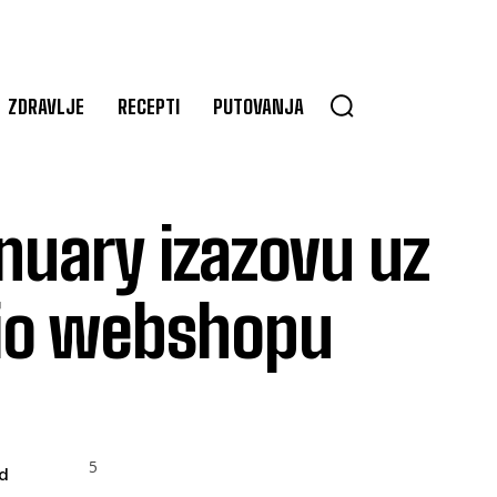
ZDRAVLJE
RECEPTI
PUTOVANJA
nuary izazovu uz
io webshopu
5
d