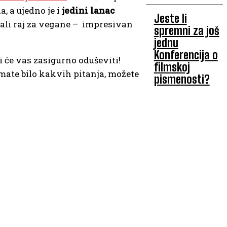
, a ujedno je i
jedini lanac
Jeste li
mali raj za vegane – impresivan
spremni za još
jednu
Konferencija o
i će vas zasigurno oduševiti!
filmskoj
 imate bilo kakvih pitanja, možete
pismenosti?