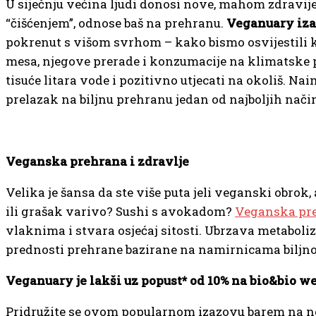
U siječnju većina ljudi donosi nove, mahom zdravije
“čišćenjem”, odnose baš na prehranu.
Veganuary iz
pokrenut s višom svrhom – kako bismo osvijestili k
mesa, njegove prerade i konzumacije na klimatske p
tisuće litara vode i pozitivno utjecati na okoliš. N
prelazak na biljnu prehranu jedan od najboljih nač
Veganska prehrana i zdravlje
Velika je šansa da ste više puta jeli veganski obrok,
ili grašak varivo? Sushi s avokadom?
Veganska pr
vlaknima i stvara osjećaj sitosti. Ubrzava metaboli
prednosti prehrane bazirane na namirnicama biljnog p
Veganuary je lakši uz popust* od 10% na
bio&bio w
Pridružite se ovom popularnom izazovu barem na nek