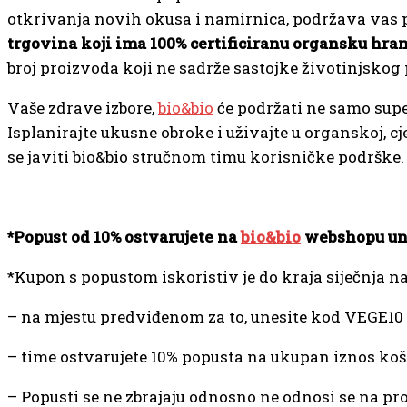
otkrivanja novih okusa i namirnica, podržava vas p
trgovina koji ima 100% certificiranu organsku hra
broj proizvoda koji ne sadrže sastojke životinjskog 
Vaše zdrave izbore,
bio&bio
će podržati ne samo su
Isplanirajte ukusne obroke i uživajte u organskoj, cj
se javiti bio&bio stručnom timu korisničke podrške.
*Popust od 10% ostvarujete na
bio&bio
webshopu uno
*Kupon s popustom iskoristiv je do kraja siječnja na
– na mjestu predviđenom za to, unesite kod VEGE10
– time ostvarujete 10% popusta na ukupan iznos koš
– Popusti se ne zbrajaju odnosno ne odnosi se na pro