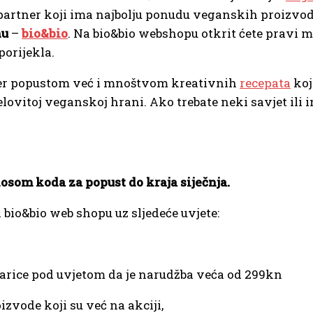
artner koji ima najbolju ponudu veganskih proizvoda
nu
–
bio&bio
. Na bio&bio webshopu otkrit ćete pravi 
porijekla.
per popustom već i mnoštvom kreativnih
recepata
koj
elovitoj veganskoj hrani. Ako trebate neki savjet ili
som koda za popust do kraja siječnja.
 bio&bio web shopu uz sljedeće uvjete:
arice pod uvjetom da je narudžba veća od 299kn
izvode koji su već na akciji,