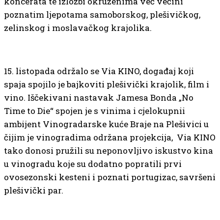
koncerata te izložbi okruženima već većini
poznatim ljepotama samoborskog, plešivičkog,
zelinskog i moslavačkog krajolika.
15. listopada održalo se Via KINO, događaj koji
spaja spojilo je bajkoviti plešivički krajolik, film i
vino. Iščekivani nastavak Jamesa Bonda „No
Time to Die“ spojen je s vinima i cjelokupnii
ambijent Vinogradarske kuće Braje na Plešivici u
čijim je vinogradima održana projekcija, Via KINO
tako donosi pružili su neponovljivo iskustvo kina
u vinogradu koje su dodatno popratili prvi
ovosezonski kesteni i poznati portugizac, savršeni
plešivički par.