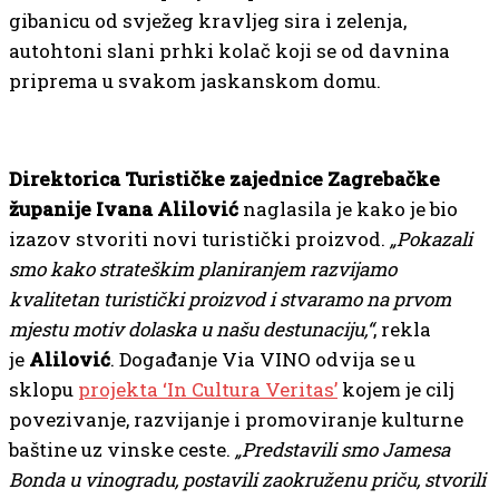
gibanicu od svježeg kravljeg sira i zelenja,
autohtoni slani prhki kolač koji se od davnina
priprema u svakom jaskanskom domu.
Direktorica Turističke zajednice Zagrebačke
županije Ivana Alilović
naglasila je kako je bio
izazov stvoriti novi turistički proizvod.
„Pokazali
smo kako strateškim planiranjem
razvijamo
kvalitetan turistički proizvod i stvaramo na prvom
mjestu motiv dolaska u našu destunaciju,
“
, rekla
je
Alilović
. Događanje Via VINO odvija se u
sklopu
projekta ‘In Cultura Veritas’
kojem je cilj
povezivanje, razvijanje i promoviranje kulturne
baštine uz vinske ceste.
„Predstavili smo Jamesa
Bonda u vinogradu, postavili zaokruženu priču, stvorili