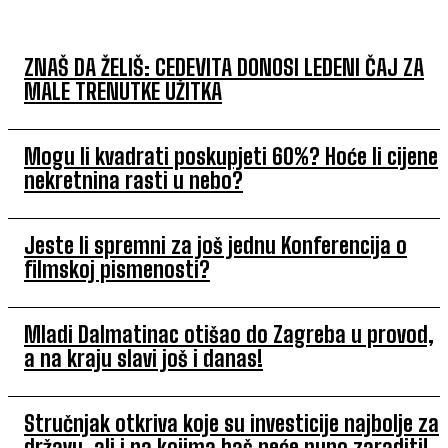
ZNAŠ DA ŽELIŠ: CEDEVITA DONOSI LEDENI ČAJ ZA
MALE TRENUTKE UŽITKA
Mogu li kvadrati poskupjeti 60%? Hoće li cijene
nekretnina rasti u nebo?
Jeste li spremni za još jednu Konferencija o
filmskoj pismenosti?
Mladi Dalmatinac otišao do Zagreba u provod,
a na kraju slavi još i danas!
Stručnjak otkriva koje su investicije najbolje za
državu, ali i na kojima baš neće puno zaraditi!