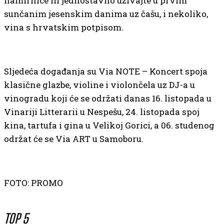
namirnice ili jednostavno uživajte u prvim
sunčanim jesenskim danima uz čašu, i nekoliko,
vina s hrvatskim potpisom.
Sljedeća događanja su Via NOTE – Koncert spoja
klasične glazbe, violine i violončela uz DJ-a u
vinogradu koji će se održati danas 16. listopada u
Vinariji Litterarii u Nespešu, 24. listopada spoj
kina, tartufa i gina u Velikoj Gorici, a 06. studenog
održat će se Via ART u Samoboru.
FOTO: PROMO
TOP 5