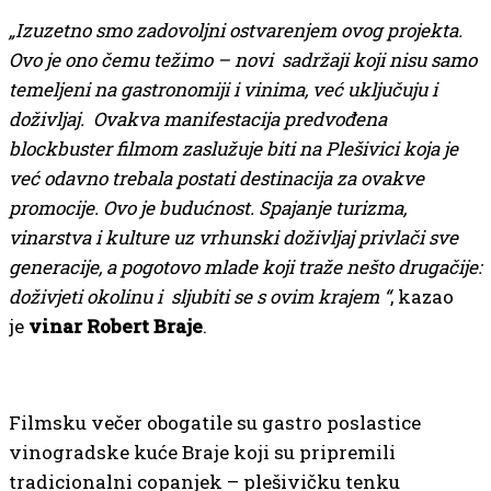
„Izuzetno smo zadovoljni ostvarenjem ovog projekta.
Ovo je ono čemu težimo – novi sadržaji koji nisu samo
temeljeni na gastronomiji i vinima, već uključuju i
doživljaj. Ovakva manifestacija predvođena
blockbuster filmom zaslužuje biti na Plešivici koja je
već odavno trebala postati destinacija za ovakve
promocije. Ovo je budućnost. Spajanje turizma,
vinarstva i kulture uz vrhunski doživljaj privlači sve
generacije, a pogotovo mlade koji traže nešto drugačije:
doživjeti okolinu i sljubiti se s ovim krajem “
, kazao
je
vinar Robert Braje
.
Filmsku večer obogatile su gastro poslastice
vinogradske kuće Braje koji su pripremili
tradicionalni copanjek – plešivičku tenku