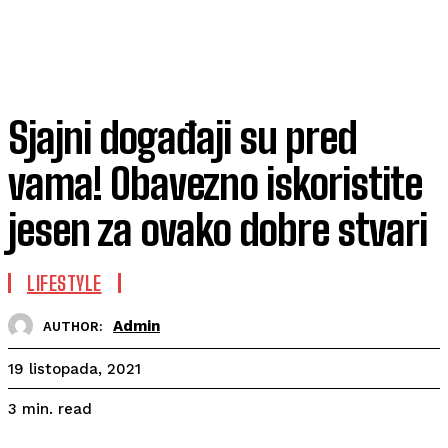
Sjajni događaji su pred
vama! Obavezno iskoristite
jesen za ovako dobre stvari
LIFESTYLE
Admin
AUTHOR:
19 listopada, 2021
read
3
min.