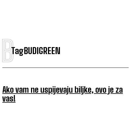
B
Tag
BUDIGREEN
Ako vam ne uspijevaju biljke, ovo je za
vas!