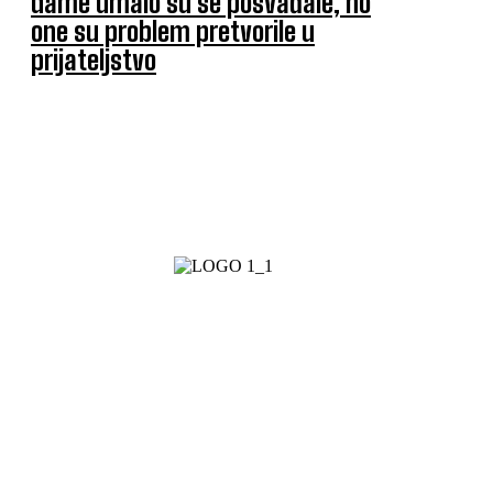
dame umalo su se posvađale, no
one su problem pretvorile u
prijateljstvo