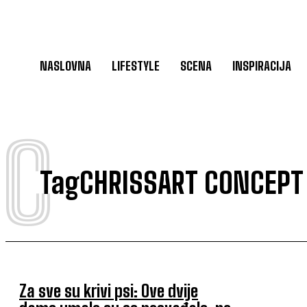
NASLOVNA
LIFESTYLE
SCENA
INSPIRACIJA
C
Tag
CHRISSART CONCEPT
Za sve su krivi psi: Ove dvije