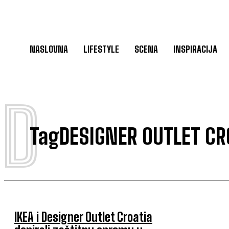
NASLOVNA
LIFESTYLE
SCENA
INSPIRACIJA
D
Tag
DESIGNER OUTLET CR
IKEA i Designer Outlet Croatia