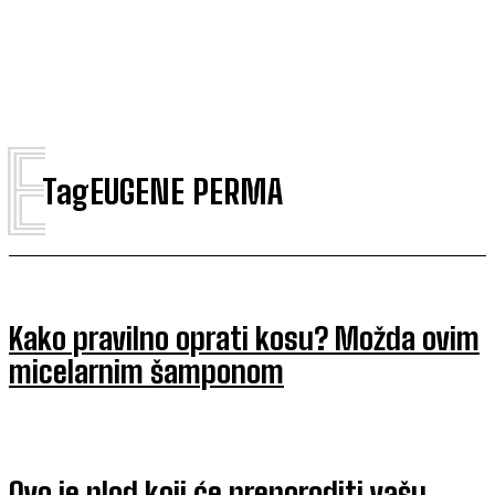
E
Tag
EUGENE PERMA
Kako pravilno oprati kosu? Možda ovim
micelarnim šamponom
Ovo je plod koji će preporoditi vašu