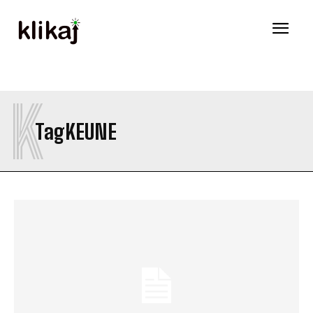
K
Tag
KEUNE