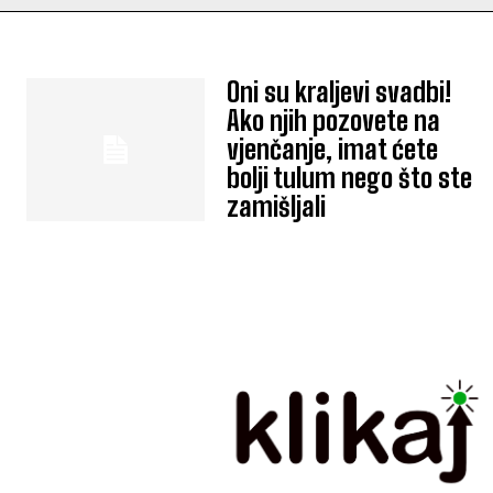
Oni su kraljevi svadbi!
Ako njih pozovete na
vjenčanje, imat ćete
bolji tulum nego što ste
zamišljali