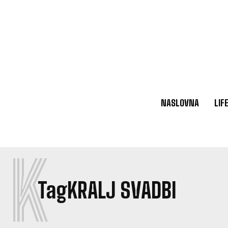
NASLOVNA
LIF
K
Tag
KRALJ SVADBI