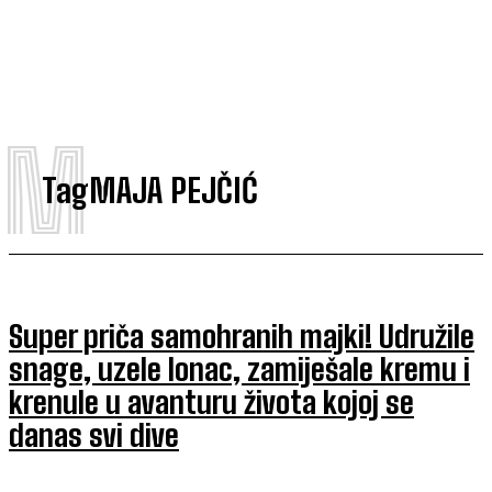
M
Tag
MAJA PEJČIĆ
Super priča samohranih majki! Udružile
snage, uzele lonac, zamiješale kremu i
krenule u avanturu života kojoj se
danas svi dive