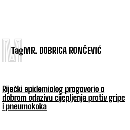
M
Tag
MR. DOBRICA RONČEVIĆ
Riječki epidemiolog progovorio o
dobrom odazivu cijepljenja protiv gripe
i pneumokoka