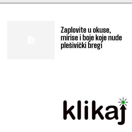
Zaplovite u okuse,
mirise i boje koje nude
plešivički bregi