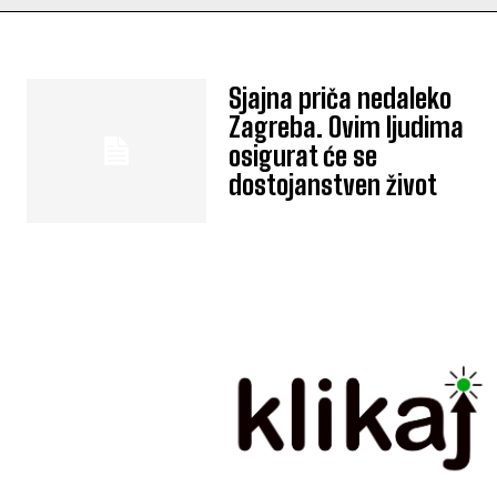
Sjajna priča nedaleko
Zagreba. Ovim ljudima
osigurat će se
dostojanstven život