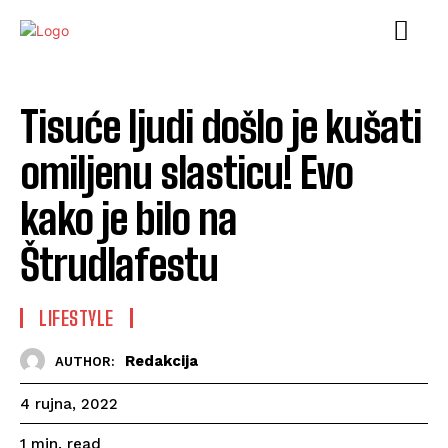
Tisuće ljudi došlo je kušati
omiljenu slasticu! Evo
kako je bilo na
Štrudlafestu
LIFESTYLE
Redakcija
AUTHOR:
4 rujna, 2022
read
1
min.