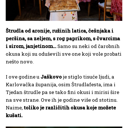
Štrudla od aronije, ružinih latica, češnjaka i
peršina, sa zeljem, s rog paprikom, s čvarcima
i sirom, janjetinom…
Samo su neki od čarobnih
okusa koji su oduševili sve one koji vole probati
nešto novo.
I ove godine u
Jaškovo
je stiglo tisuće ljudi, a
Karlovačka županija, osim Štrudlafesta, ima i
Tjedan štrudle pa se tako fini okusi i mirisi šire
na sve strane. Ove ih je godine više od stotinu.
Naime,
toliko je različitih okusa koje možete
kušati.