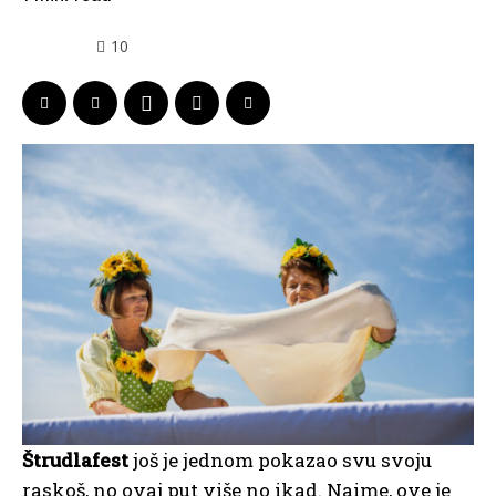
10
Štrudlafest
još je jednom pokazao svu svoju
raskoš, no ovaj put više no ikad. Naime, ove je