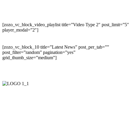
[zozo_vc_block_video_playlist title=”Video Type 2″ post_limit=”5″
player_modal=”2″]
[zozo_vc_block_10 title=”Latest News” post_per_tab=””
post_filter=”random” pagination=”yes”
grid_thumb_size=”medium”]