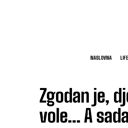
NASLOVNA
LIF
Zgodan je, d
vole… A sada