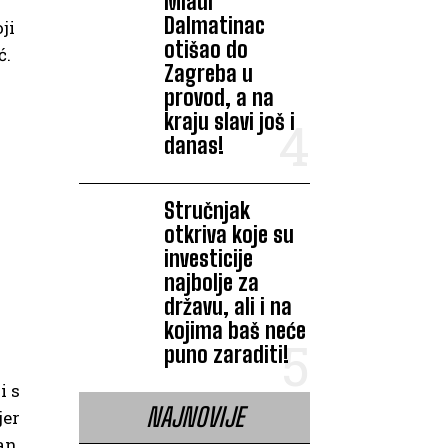
Mladi
Dalmatinac
ji
otišao do
ć.
Zagreba u
provod, a na
kraju slavi još i
danas!
Stručnjak
otkriva koje su
investicije
najbolje za
državu, ali i na
kojima baš neće
puno zaraditi!
i s
NAJNOVIJE
jer
ran