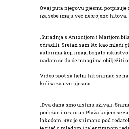
Ovaj puta njegovu pjesmu potpisuje d
iza sebe imaju već nebrojeno hitova.
„Suradnja s Antonijom i Marijom bila
odradili. Sretan sam što kao mladi 
autorima koji imaju bogato iskustvo 
nadam se da će mnogima obilježiti ov
Video spot za ljetni hit snimao se 
kulisa za ovu pjesmu.
„Dva dana smo uistinu uživali. Snima
podržao i restoran Plaža kojem se za
lakoćom. Sve je snimano pod redatel
je riječ o mladom i talentiranom reda