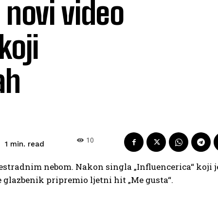
 novi video
koji
ah
10
read
1
min.
estradnim nebom. Nakon singla „Influencerica“ koji j
 glazbenik pripremio ljetni hit „Me gusta“.