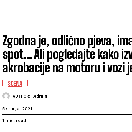
Zgodna je, odlično pjeva, ima
spot… Ali pogledajte kako iz
akrobacije na motoru i vozi j
SCENA
Admin
AUTHOR:
5 srpnja, 2021
read
1
min.