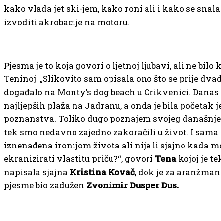
kako vlada jet ski-jem, kako roni ali i kako se snala
izvoditi akrobacije na motoru.
Pjesma je to koja govori o ljetnoj ljubavi, ali ne bilo k
Teninoj. „Slikovito sam opisala ono što se prije dva
događalo na Monty’s dog beach u Crikvenici. Danas j
najljepših plaža na Jadranu, a onda je bila početak 
poznanstva. Toliko dugo poznajem svojeg današnje
tek smo nedavno zajedno zakoračili u život. I sama
iznenađena ironijom života ali nije li sjajno kada m
ekranizirati vlastitu priču?“, govori
Tena
kojoj je t
napisala sjajna
Kristina Kovač
, dok je za aranžman 
pjesme bio zadužen
Zvonimir Dusper Dus.