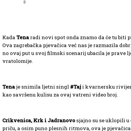
8
Kada
Tena
radi novi spot onda znamo da će tu biti p
Ova zagrebačka pjevačica već nas je razmazila dob
no ovaj put u svoj filmski scenarij ubacila je prave l
vratolomije.
Tena
je snimila ljetni singl
#Taj
i kvarnersku rivijer
kao savršenu kulisu za ovaj vatreni video broj.
Crikvenica, Krk i Jadranovo
sjajno su se uklopili u
priču, a osim puno plesnih ritmova, ova je pjevačica