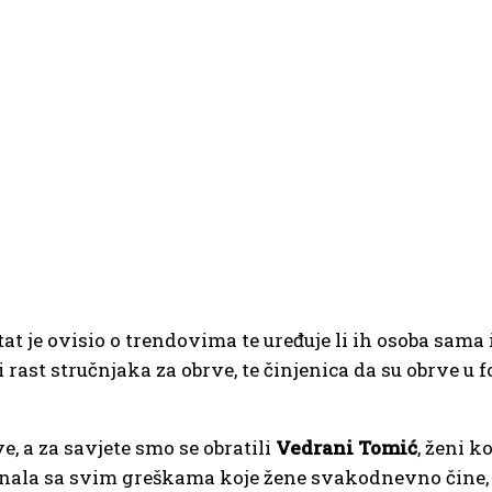
 je ovisio o trendovima te uređuje li ih osoba sama il
i rast stručnjaka za obrve, te činjenica da su obrve u 
, a za savjete smo se obratili
Vedrani Tomić
, ženi k
znala sa svim greškama koje žene svakodnevno čine, a