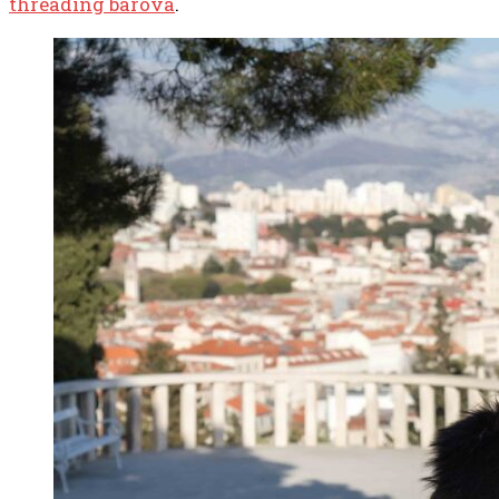
threading barova
.