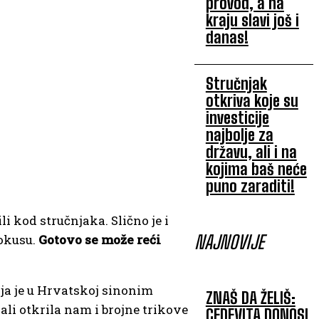
provod, a na
kraju slavi još i
danas!
Stručnjak
otkriva koje su
investicije
najbolje za
državu, ali i na
kojima baš neće
puno zaraditi!
i kod stručnjaka. Slično je i
NAJNOVIJE
fokusu.
Gotovo se može reći
oja je u Hrvatskoj sinonim
ZNAŠ DA ŽELIŠ:
li otkrila nam i brojne trikove
CEDEVITA DONOSI