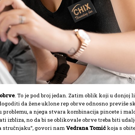
 obrve
. To je pod broj jedan. Zatim oblik koji u donjoj l
e dogoditi da žene uklone rep obrve odnosno previše sk
u problemu, a njega stvara kombinacija pincete i malo
ti izbliza, no da bi se oblikovale obrve treba biti ud
a stručnjaku“, govori nam
Vedrana Tomić
koja s obite