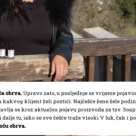
ća obrva.
Upravo zato, u posljednje se vrijeme pojavio
 kakvog klijent želi postići. Najčešće žene žele podiz
tavlja se kroz aktualnu pojavu proizvoda za tzv. Soap
 dalje tu, iako se sve češće traže visoki V luk, čak i p
oću obrva.