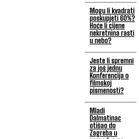
Mogu li kvadrati
poskupjeti 60%?
Hoće li cijene
nekretnina rasti
u nebo?
Jeste li spremni
za još jednu
Konferencija o
filmskoj
pismenosti?
Mladi
Dalmatinac
otišao do
Zagreba u