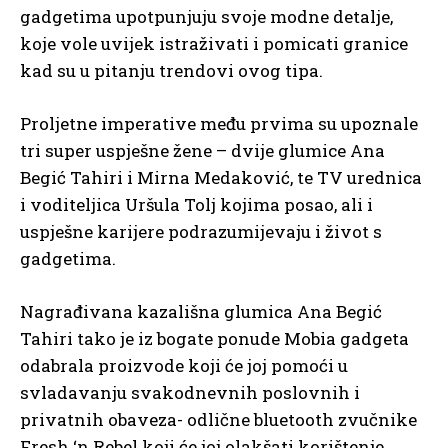
gadgetima upotpunjuju svoje modne detalje,
koje vole uvijek istraživati i pomicati granice
kad su u pitanju trendovi ovog tipa.
Proljetne imperative među prvima su upoznale
tri super uspješne žene – dvije glumice Ana
Begić Tahiri i Mirna Medaković, te TV urednica
i voditeljica Uršula Tolj kojima posao, ali i
uspješne karijere podrazumijevaju i život s
gadgetima.
Nagrađivana kazališna glumica Ana Begić
Tahiri tako je iz bogate ponude Mobia gadgeta
odabrala proizvode koji će joj pomoći u
svladavanju svakodnevnih poslovnih i
privatnih obaveza- odlične bluetooth zvučnike
Fresh ‘n Rebel koji će joj olakšati korištenje