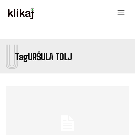
U
Tag
URŠULA TOLJ