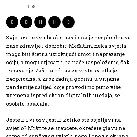
58
Svjetlost je svuda oko nas i ona je neophodna za
naše zdravlje i dobrobit. Međutim, neka svjetla
mogu biti štetna uzrokujući umor i naprezanje
očiju, a mogu utjecati i na naše raspoloženje, čak
i spavanje. Zaštita od takve vrste svjetla je
neophodna, a kroz zadnju godinu, u vrijeme
pandemije uslijed koje provodimo puno više
vremena ispred ekran digitalnih uređaja, se
osobito pojačala.
Jeste li i vi osvijestili koliko ste osjetljivi na
svjetlo? Mrštite se, trepćete, okrećete glavu ne
samo od sunčevog svjetla nego i onog s ekrana