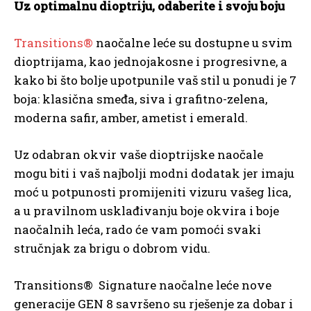
Uz optimalnu dioptriju, odaberite i svoju boju
Transitions®
naočalne leće su dostupne u svim
dioptrijama, kao jednojakosne i progresivne, a
kako bi što bolje upotpunile vaš stil u ponudi je 7
boja: klasična smeđa, siva i grafitno-zelena,
moderna safir, amber, ametist i emerald.
Uz odabran okvir vaše dioptrijske naočale
mogu biti i vaš najbolji modni dodatak jer imaju
moć u potpunosti promijeniti vizuru vašeg lica,
a u pravilnom usklađivanju boje okvira i boje
naočalnih leća, rado će vam pomoći svaki
stručnjak za brigu o dobrom vidu.
Transitions® Signature naočalne leće nove
generacije GEN 8 savršeno su rješenje za dobar i