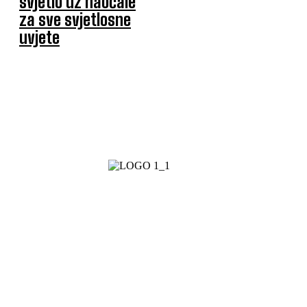
svjetlo uz naočale
za sve svjetlosne
uvjete