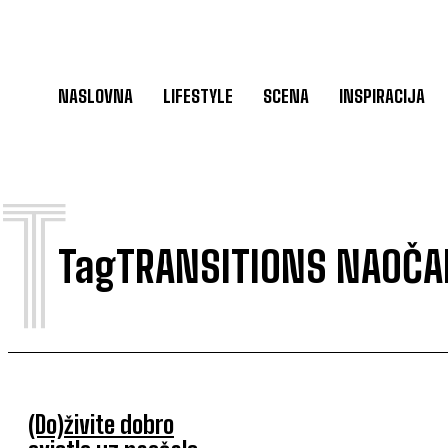
NASLOVNA
LIFESTYLE
SCENA
INSPIRACIJA
T
Tag
TRANSITIONS NAOČA
(Do)živite dobro