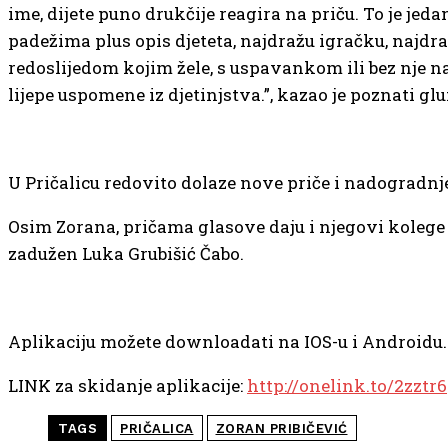
ime, dijete puno drukčije reagira na priču. To je jed
padežima plus opis djeteta, najdražu igračku, najdraž
redoslijedom kojim žele, s uspavankom ili bez nje na k
lijepe uspomene iz djetinjstva.”, kazao je poznati g
U Pričalicu redovito dolaze nove priče i nadogradnj
Osim Zorana, pričama glasove daju i njegovi koleg
zadužen Luka Grubišić Čabo.
Aplikaciju možete downloadati na IOS-u i Androidu. 
LINK za skidanje aplikacije:
http://onelink.to/2zztr6
TAGS
PRIČALICA
ZORAN PRIBIČEVIĆ