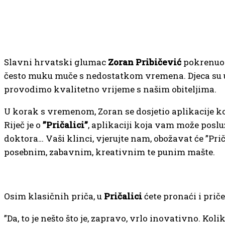
Slavni hrvatski glumac
Zoran Pribičević
pokrenuo j
često muku muče s nedostatkom vremena. Djeca su uvi
provodimo kvalitetno vrijeme s našim obiteljima.
U korak s vremenom, Zoran se dosjetio aplikacije koja 
Riječ je o
”Pričalici”
, aplikaciji koja vam može poslu
doktora… Vaši klinci, vjerujte nam, obožavat će ”Prič
posebnim, zabavnim, kreativnim te punim mašte.
Osim klasičnih priča, u
Pričalici
ćete pronaći i priče
”Da, to je nešto što je, zapravo, vrlo inovativno. Ko