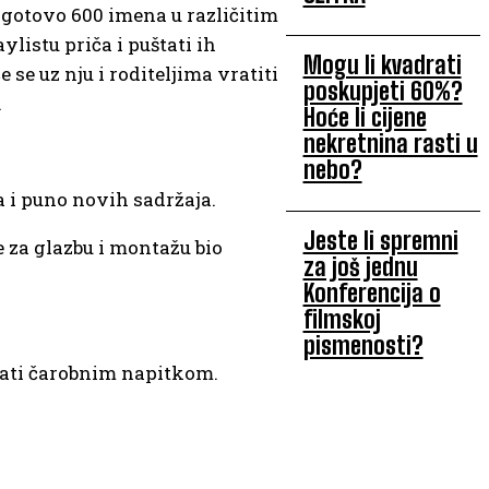
o gotovo 600 imena u različitim
ylistu priča i puštati ih
Mogu li kvadrati
 se uz nju i roditeljima vratiti
poskupjeti 60%?
.
Hoće li cijene
nekretnina rasti u
nebo?
 i puno novih sadržaja.
Jeste li spremni
je za glazbu i montažu bio
za još jednu
Konferencija o
filmskoj
pismenosti?
učati čarobnim napitkom.