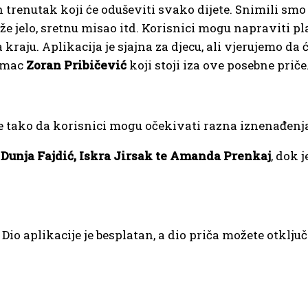
an trenutak koji će oduševiti svako dijete. Snimili sm
e jelo, sretnu misao itd. Korisnici mogu napraviti pla
raju. Aplikacija je sjajna za djecu, ali vjerujemo da će
lumac
Zoran Pribičević
koji stoji iza ove posebne priče
e tako da korisnici mogu očekivati razna iznenađenja
e
Dunja Fajdić, Iskra Jirsak te Amanda Prenkaj
, dok 
Dio aplikacije je besplatan, a dio priča možete otklj