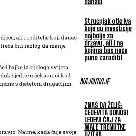
danas!
Stručnjak otkriva
koje su investicije
najbolje za
jecu, ali i roditelje koji danas
državu, ali i na
treba biti razlog da manje
kojima baš neće
puno zaraditi!
 i bajke iz cijeloga svijeta.
 dok sjedite u čekaonici kod
NAJNOVIJE
rijeme s djetetom drugačijim,
ZNAŠ DA ŽELIŠ:
CEDEVITA DONOSI
LEDENI ČAJ ZA
MALE TRENUTKE
apravio. Naime, kada čuje svoje
UŽITKA