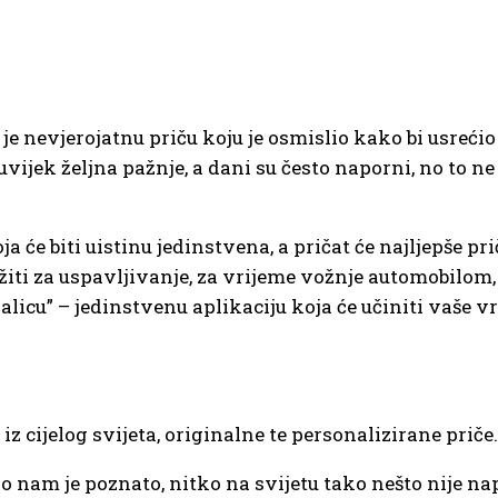
e nevjerojatnu priču koju je osmislio kako bi usrećio d
jek željna pažnje, a dani su često naporni, no to ne 
će biti uistinu jedinstvena, a pričat će najljepše priče
žiti za uspavljivanje, za vrijeme vožnje automobilom,
alicu” – jedinstvenu aplikaciju koja će učiniti vaše v
 iz cijelog svijeta, originalne te personalizirane priče.
liko nam je poznato, nitko na svijetu tako nešto nije n